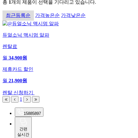
총
1
개의 제품이
선택을 기다리고 있습니다.
최근등록순
가격높은순
가격낮은순
듀얼소닉 맥시멈 알파
렌탈료
월
34,900원
제휴카드 할인
월
21,900원
렌탈 신청하기
1
1588
5897
간편
실시간