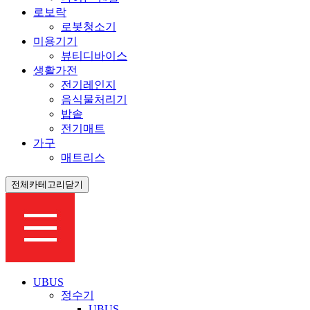
로보락
로봇청소기
미용기기
뷰티디바이스
생활가전
전기레인지
음식물처리기
밥솥
전기매트
가구
매트리스
전체카테고리닫기
UBUS
정수기
UBUS