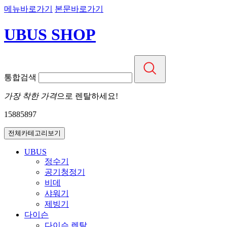
메뉴바로가기
본문바로가기
UBUS SHOP
통합검색
가장 착한 가격
으로 렌탈하세요!
1588
5897
전체카테고리보기
UBUS
정수기
공기청정기
비데
샤워기
제빙기
다이슨
다이슨 렌탈