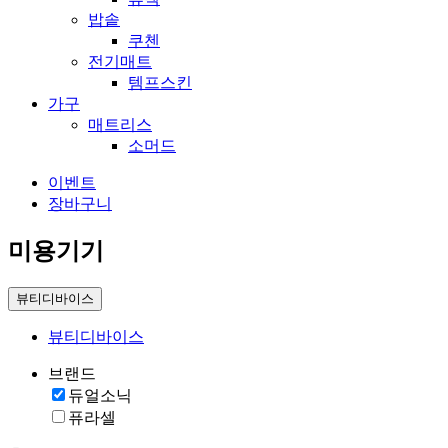
밥솥
쿠첸
전기매트
템프스킨
가구
매트리스
소머드
이벤트
장바구니
미용기기
뷰티디바이스
뷰티디바이스
브랜드
듀얼소닉
퓨라셀