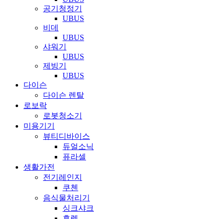
공기청정기
UBUS
비데
UBUS
샤워기
UBUS
제빙기
UBUS
다이슨
다이슨 렌탈
로보락
로봇청소기
미용기기
뷰티디바이스
듀얼소닉
퓨라셀
생활가전
전기레인지
쿠첸
음식물처리기
싱크샤크
휴렉