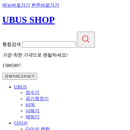
메뉴바로가기
본문바로가기
UBUS SHOP
통합검색
가장 착한 가격
으로 렌탈하세요!
1588
5897
전체카테고리보기
UBUS
정수기
공기청정기
비데
샤워기
제빙기
다이슨
다이슨 렌탈