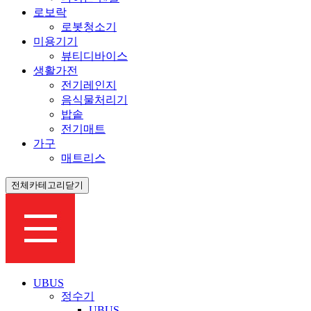
로보락
로봇청소기
미용기기
뷰티디바이스
생활가전
전기레인지
음식물처리기
밥솥
전기매트
가구
매트리스
전체카테고리닫기
UBUS
정수기
UBUS