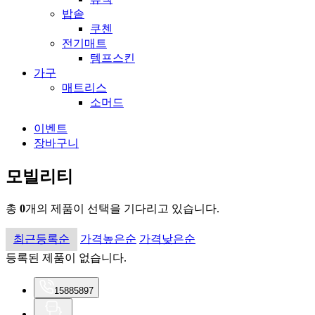
밥솥
쿠첸
전기매트
템프스킨
가구
매트리스
소머드
이벤트
장바구니
모빌리티
총
0
개의 제품이
선택을 기다리고 있습니다.
최근등록순
가격높은순
가격낮은순
등록된 제품이 없습니다.
1588
5897