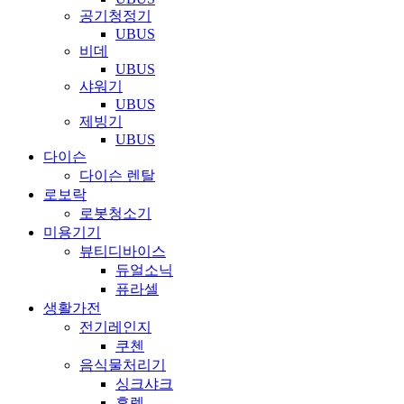
공기청정기
UBUS
비데
UBUS
샤워기
UBUS
제빙기
UBUS
다이슨
다이슨 렌탈
로보락
로봇청소기
미용기기
뷰티디바이스
듀얼소닉
퓨라셀
생활가전
전기레인지
쿠첸
음식물처리기
싱크샤크
휴렉